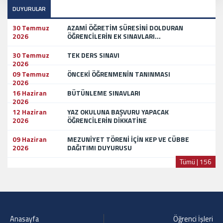
DUYURULAR
30 Temmuz
AZAMİ ÖĞRETİM SÜRESİNİ DOLDURAN
2026
ÖĞRENCİLERİN EK SINAVLARI...
30 Temmuz
TEK DERS SINAVI
2026
09 Temmuz
ÖNCEKİ ÖĞRENMENİN TANINMASI
2026
16 Haziran
BÜTÜNLEME SINAVLARI
2026
12 Haziran
YAZ OKULUNA BAŞVURU YAPACAK
2026
ÖĞRENCİLERİN DİKKATİNE
09 Haziran
MEZUNİYET TÖRENİ İÇİN KEP VE CÜBBE
2026
DAĞITIMI DUYURUSU
Tümü | 156
Anasayfa
Öğrenci İşleri