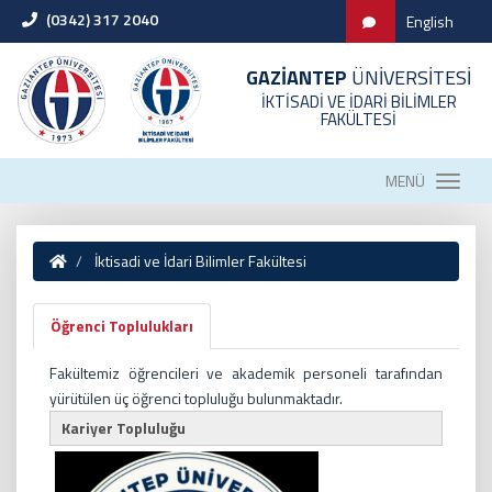
(0342) 317 2040
English
GAZİANTEP
ÜNİVERSİTESİ
İKTİSADİ VE İDARİ BİLİMLER
FAKÜLTESİ
MENÜ
İktisadi ve İdari Bilimler Fakültesi
Öğrenci Toplulukları
Fakültemiz öğrencileri ve akademik personeli tarafından
yürütülen üç öğrenci topluluğu bulunmaktadır.
Kariyer Topluluğu