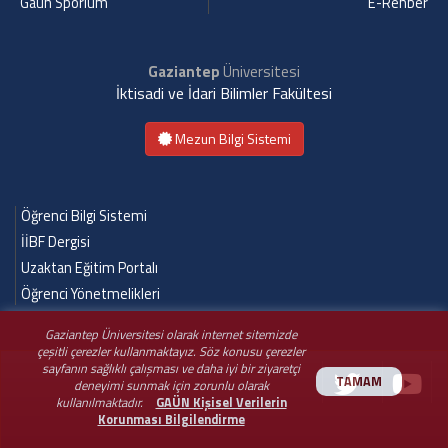
Gaün Sporium
E-Rehber
Gaziantep
Üniversitesi
İktisadi ve İdari Bilimler Fakültesi
Mezun Bilgi Sistemi
Öğrenci Bilgi Sistemi
İİBF Dergisi
Uzaktan Eğitim Portalı
Öğrenci Yönetmelikleri
Gaziantep Üniversitesi olarak internet sitemizde
çeşitli çerezler kullanmaktayız. Söz konusu çerezler
sayfanın sağlıklı çalışması ve daha iyi bir ziyaretçi
TAMAM
deneyimi sunmak için zorunlu olarak
kullanılmaktadır.
GAÜN Kişisel Verilerin
Korunması Bilgilendirme